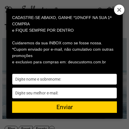
Pular
para
0
itens
o
Deus
conteúdo
CADASTRE-SE ABAIXO, GANHE *10%OFF NA SUA 1ª
Ex
COMPRA
The Magazine
Machina
e FIQUE SEMPRE POR DENTRO
Brasil
Cuidaremos da sua INBOX como se fosse nossa.
*Cupom enviado por e-mail, não cumulativo com outras
promoções
e exclusivo para compras em: deuscustoms.com.br
Digite
seu
nome
Digite
seu
email
Enviar
Blog
Event
Events