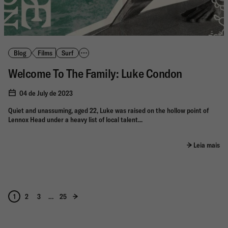
Blog
Films
Surf
Welcome To The Family: Luke Condon
04 de July de 2023
Quiet and unassuming, aged 22, Luke was raised on the hollow point of
Lennox Head under a heavy list of local talent...
Leia mais
1
2
3
…
25
Página
Página
Página